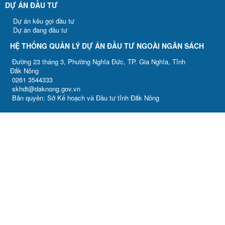
DỰ ÁN ĐẦU TƯ
Dự án kêu gọi đầu tư
Dự án đang đầu tư
HỆ THỐNG QUẢN LÝ DỰ ÁN ĐẦU TƯ NGOÀI NGÂN SÁCH
Đường 23 tháng 3, Phường Nghĩa Đức, TP. Gia Nghĩa, Tỉnh
Đắk Nông
0261 3544333
skhdt@daknong.gov.vn
Bản quyền: Sở Kế hoạch và Đầu tư tỉnh Đắk Nông