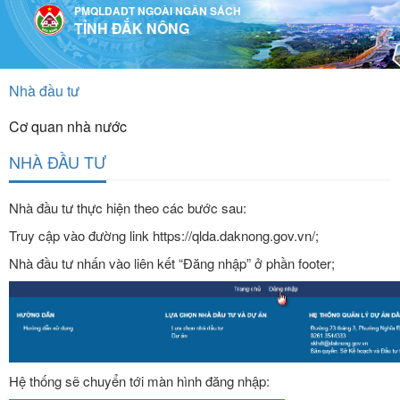
Truy cập nội dung luôn
PMQLDADT NGOÀI NGÂN SÁCH
TỈNH ĐẮK NÔNG
Tài liệu
Nhà đầu tư
Cơ quan nhà nước
NHÀ ĐẦU TƯ
Nhà đầu tư thực hiện theo các bước sau:
Truy cập vào đường link https://qlda.daknong.gov.vn/;
Nhà đầu tư nhấn vào liên kết “Đăng nhập” ở phần footer;
Hệ thống sẽ chuyển tới màn hình đăng nhập: