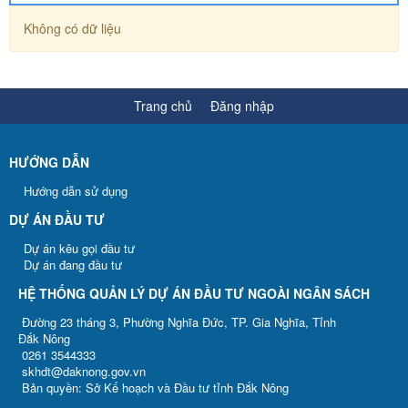
Không có dữ liệu
Trang chủ
Đăng nhập
HƯỚNG DẪN
Hướng dẫn sử dụng
DỰ ÁN ĐẦU TƯ
Dự án kêu gọi đầu tư
Dự án đang đầu tư
HỆ THỐNG QUẢN LÝ DỰ ÁN ĐẦU TƯ NGOÀI NGÂN SÁCH
Đường 23 tháng 3, Phường Nghĩa Đức, TP. Gia Nghĩa, Tỉnh
Đắk Nông
0261 3544333
skhdt@daknong.gov.vn
Bản quyền: Sở Kế hoạch và Đầu tư tỉnh Đắk Nông