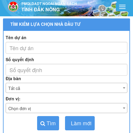
Truy cập nội dung luôn
PMQLDADT NGOÀI NGÂN SÁCH
Toggl
TỈNH ĐẮK NÔNG
navig
TÌM KIẾM LỰA CHỌN NHÀ ĐẦU TƯ
Tên dự án
Số quyết định
Địa bàn
Tất cả
Đơn vị:
Chọn đơn vị
Tìm
Làm mới