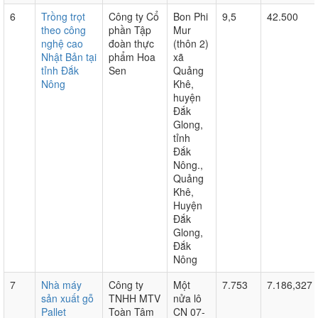
6
Trồng trọt
Công ty Cổ
Bon Phi
9,5
42.500
theo công
phần Tập
Mur
nghệ cao
đoàn thực
(thôn 2)
Nhật Bản tại
phẩm Hoa
xã
tỉnh Đắk
Sen
Quảng
Nông
Khê,
huyện
Đắk
Glong,
tỉnh
Đắk
Nông.,
Quảng
Khê,
Huyện
Đắk
Glong,
Đắk
Nông
7
Nhà máy
Công ty
Một
7.753
7.186,327
sản xuất gỗ
TNHH MTV
nửa lô
Pallet
Toàn Tâm
CN 07-