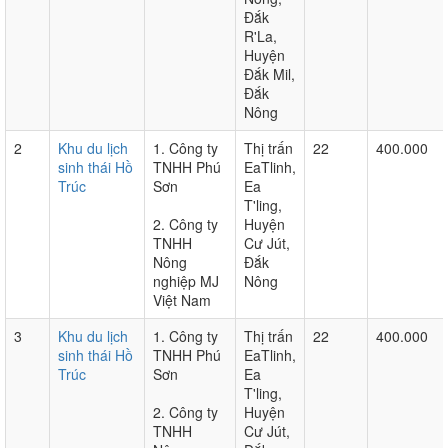
Đắk
R'La,
Huyện
Đắk Mil,
Đắk
Nông
2
Khu du lịch
1. Công ty
Thị trấn
22
400.000
sinh thái Hồ
TNHH Phú
EaTlinh,
Trúc
Sơn
Ea
T'ling,
2. Công ty
Huyện
TNHH
Cư Jút,
Nông
Đắk
nghiệp MJ
Nông
Việt Nam
3
Khu du lịch
1. Công ty
Thị trấn
22
400.000
sinh thái Hồ
TNHH Phú
EaTlinh,
Trúc
Sơn
Ea
T'ling,
2. Công ty
Huyện
TNHH
Cư Jút,