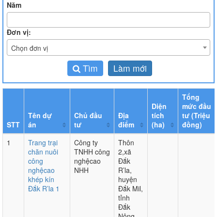
Năm
Đơn vị:
Chọn đơn vị
Tìm
Làm mới
Tổng
Diện
mức đầu
Tên dự
Chủ đầu
Địa
tích
tư (Triệu
STT
án
tư
điểm
(ha)
đồng)
1
Trang trại
Công ty
Thôn
chăn nuôi
TNHH công
2,xã
công
nghệcao
Đắk
nghệcao
NHH
R’la,
khép kín
huyện
Đắk R’la 1
Đắk Mil,
tỉnh
Đắk
Nông,