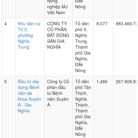
Nông
Đắk
nghiệp MJ
Nông
Việt Nam
4
Khu dân cư
CÔNG TY
Tổ dân
8,077
883.466,7
Tổ 5,
CỔ PHẦN
phố 5,
phường
BẤT ĐỘNG
Nghĩa
Nghĩa
SẢN GIA
Trung,
Trung
NGHĨA
Thành
phố Gia
Nghĩa,
Đắk
Nông
5
Đầu tư xây
Công ty Cổ
Tổ dân
1,486
267.908,9
dựng Bệnh
phần đầu
phố Tân
viện đa
tư Bệnh
Thịnh,
khoa Xuyên
viện Xuyên
Nghĩa
Á - Gia
Á
Thành,
Nghĩa
Thành
phố Gia
Nghĩa,
Đắk
Nông