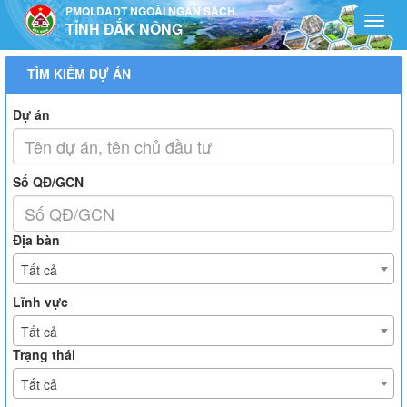
Truy cập nội dung luôn
PMQLDADT NGOÀI NGÂN SÁCH
Toggl
TỈNH ĐẮK NÔNG
navig
TÌM KIẾM DỰ ÁN
Dự án
Số QĐ/GCN
Địa bàn
Tất cả
Lĩnh vực
Tất cả
Trạng thái
Tất cả