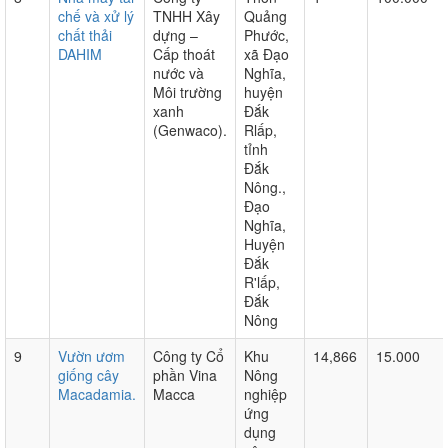
chế và xử lý
TNHH Xây
Quảng
chất thải
dựng –
Phước,
DAHIM
Cấp thoát
xã Đạo
nước và
Nghĩa,
Môi trường
huyện
xanh
Đắk
(Genwaco).
Rlấp,
tỉnh
Đắk
Nông.,
Đạo
Nghĩa,
Huyện
Đắk
R'lấp,
Đắk
Nông
9
Vườn ươm
Công ty Cổ
Khu
14,866
15.000
giống cây
phần Vina
Nông
Macadamia.
Macca
nghiệp
ứng
dụng