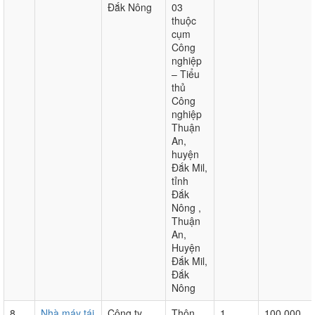
Đắk Nông
03
thuộc
cụm
Công
nghiệp
– Tiểu
thủ
Công
nghiệp
Thuận
An,
huyện
Đắk Mil,
tỉnh
Đắk
Nông ,
Thuận
An,
Huyện
Đắk Mil,
Đắk
Nông
8
Nhà máy tái
Công ty
Thôn
1
100.000