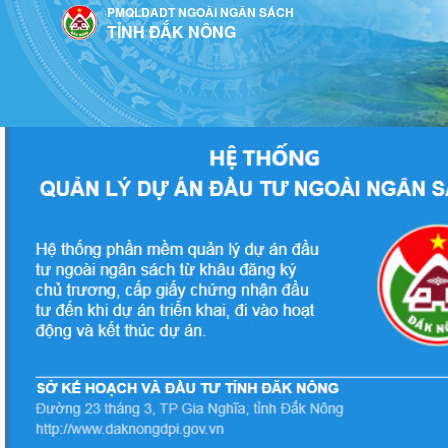
Truy cập nội dung luôn
PMQLDADT NGOÀI NGÂN SÁCH
Đề xuất - Kiến nghị thực hiện theo các bước sau:
TỈNH ĐẮK NÔNG
Bước 1.
Đăng nhập vào hệ thống: