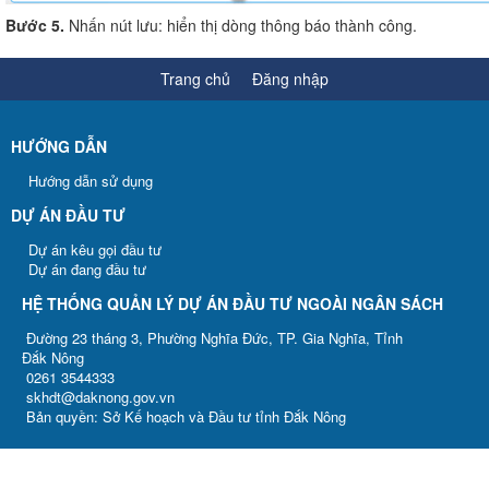
Bước 5.
Nhấn nút lưu: hiển thị dòng thông báo thành công.
Trang chủ
Đăng nhập
HƯỚNG DẪN
Hướng dẫn sử dụng
DỰ ÁN ĐẦU TƯ
Dự án kêu gọi đầu tư
Dự án đang đầu tư
HỆ THỐNG QUẢN LÝ DỰ ÁN ĐẦU TƯ NGOÀI NGÂN SÁCH
Đường 23 tháng 3, Phường Nghĩa Đức, TP. Gia Nghĩa, Tỉnh
Đắk Nông
0261 3544333
skhdt@daknong.gov.vn
Bản quyền: Sở Kế hoạch và Đầu tư tỉnh Đắk Nông