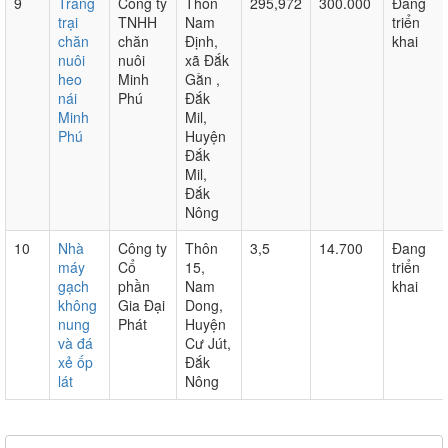
9
Trang
Công ty
Thôn
295,972
300.000
Đang
trại
TNHH
Nam
triển
chăn
chăn
Định,
khai
nuôi
nuôi
xã Đắk
heo
Minh
Gằn ,
nái
Phú
Đắk
Minh
Mil,
Phú
Huyện
Đắk
Mil,
Đắk
Nông
10
Nhà
Công ty
Thôn
3,5
14.700
Đang
máy
Cổ
15,
triển
gạch
phần
Nam
khai
không
Gia Đại
Dong,
nung
Phát
Huyện
và đá
Cư Jút,
xẻ ốp
Đắk
lát
Nông