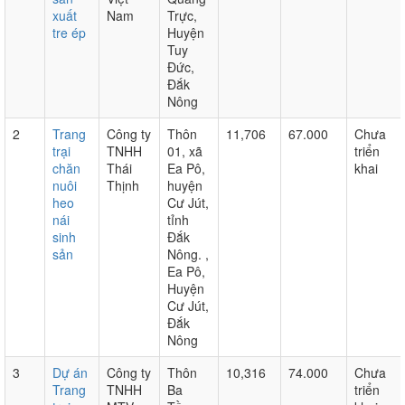
xuất
Nam
Trực,
tre ép
Huyện
Tuy
Đức,
Đắk
Nông
2
Trang
Công ty
Thôn
11,706
67.000
Chưa
trại
TNHH
01, xã
triển
chăn
Thái
Ea Pô,
khai
nuôi
Thịnh
huyện
heo
Cư Jút,
nái
tỉnh
sinh
Đắk
sản
Nông. ,
Ea Pô,
Huyện
Cư Jút,
Đắk
Nông
3
Dự án
Công ty
Thôn
10,316
74.000
Chưa
Trang
TNHH
Ba
triển