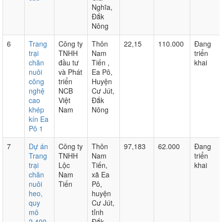
Nghĩa,
Đắk
Nông
6
Trang
Công ty
Thôn
22,15
110.000
Đang
trại
TNHH
Nam
triển
chăn
đầu tư
Tiến ,
khai
nuôi
và Phát
Ea Pô,
công
triển
Huyện
nghệ
NCB
Cư Jút,
cao
Việt
Đắk
khép
Nam
Nông
kín Ea
Pô 1
7
Dự án
Công ty
Thôn
97,183
62.000
Đang
Trang
TNHH
Nam
triển
trại
Lộc
Tiến,
khai
chăn
Nam
xã Ea
nuôi
Tiến
Pô,
heo,
huyện
quy
Cư Jút,
mô
tỉnh
2.400
Đắk