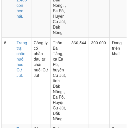
con
Nông. ,
heo
Ea Pô,
nái.
Huyện
Cư Jút,
Đắk
Nông
8
Trang
Công ty
Thôn
360,544
300.000
Đang
trại
cổ
Ba
triển
chăn
phần
Tầng,
khai
nuôi
đầu tư
xã Ea
heo
chăn
Pô,
Cư
nuôi Cư
huyện
Jút.
Jút
Cư Jút,
tỉnh
Đắk
Nông.,
Ea Pô,
Huyện
Cư Jút,
Đắk
Nông