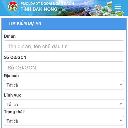
Truy cập nội dung luôn
PMQLDADT NGOÀI NGÂN SÁCH
Toggl
TỈNH ĐẮK NÔNG
navig
TÌM KIẾM DỰ ÁN
Dự án
Số QĐ/GCN
Địa bàn
Tất cả
Lĩnh vực
Tất cả
Trạng thái
Tất cả