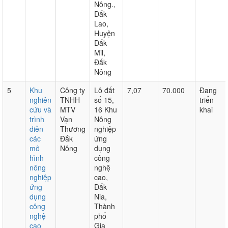
Nông.,
Đắk
Lao,
Huyện
Đắk
Mil,
Đắk
Nông
5
Khu
Công ty
Lô đất
7,07
70.000
Đang
nghiên
TNHH
số 15,
triển
cứu và
MTV
16 Khu
khai
trình
Vạn
Nông
diễn
Thương
nghiệp
các
Đắk
ứng
mô
Nông
dụng
hình
công
nông
nghệ
nghiệp
cao,
ứng
Đắk
dụng
Nia,
công
Thành
nghệ
phố
cao
Gia