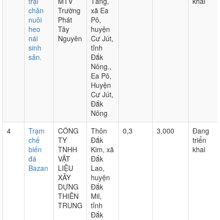
trại
MTV
Tầng,
khai
chăn
Trường
xã Ea
nuôi
Phát
Pô,
heo
Tây
huyện
nái
Nguyên
Cư Jút,
sinh
tỉnh
sản.
Đắk
Nông.,
Ea Pô,
Huyện
Cư Jút,
Đắk
Nông
4
Trạm
CÔNG
Thôn
0,3
3.000
Đang
chế
TY
Đắk
triển
biến
TNHH
Kim, xã
khai
đá
VẬT
Đắk
Bazan
LIỆU
Lao,
XÂY
huyện
DỰNG
Đắk
THIÊN
Mil,
TRUNG
tỉnh
Đắk