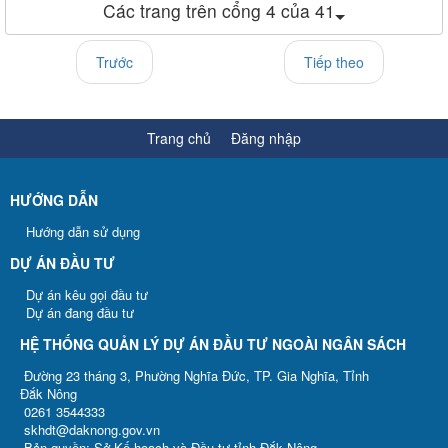
Các trang trên cổng 4 của 41
Trước
Tiếp theo
Trang chủ
Đăng nhập
HƯỚNG DẪN
Hướng dẫn sử dụng
DỰ ÁN ĐẦU TƯ
Dự án kêu gọi đầu tư
Dự án đang đầu tư
HỆ THỐNG QUẢN LÝ DỰ ÁN ĐẦU TƯ NGOÀI NGÂN SÁCH
Đường 23 tháng 3, Phường Nghĩa Đức, TP. Gia Nghĩa, Tỉnh
Đắk Nông
0261 3544333
skhdt@daknong.gov.vn
Bản quyền: Sở Kế hoạch và Đầu tư tỉnh Đắk Nông