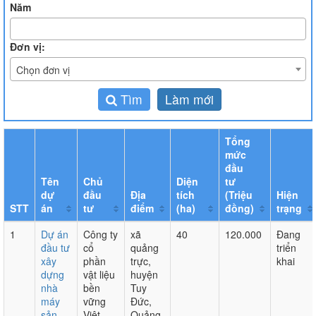
Năm
Đơn vị:
Chọn đơn vị
Tìm
Làm mới
Tổng
mức
đầu
Tên
Chủ
Diện
tư
dự
đầu
Địa
tích
(Triệu
Hiện
STT
án
tư
điểm
(ha)
đồng)
trạng
1
Dự án
Công ty
xã
40
120.000
Đang
đầu tư
cổ
quảng
triển
xây
phần
trực,
khai
dựng
vật liệu
huyện
nhà
bền
Tuy
máy
vững
Đức,
sản
Việt
Quảng